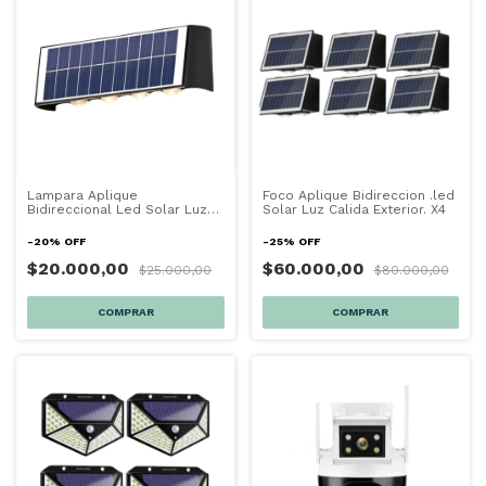
Lampara Aplique
Foco Aplique Bidireccion .led
Bidireccional Led Solar Luz
Solar Luz Calida Exterior. X4
Calida 8 Luces
-
20
%
OFF
-
25
%
OFF
$20.000,00
$60.000,00
$25.000,00
$80.000,00