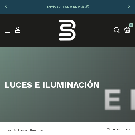
ENVÍOS A TODO EL PAÍS.📦
0
LUCES E ILUMINACIÓN
13 productos
Inicio
>
Luces e Iluminación