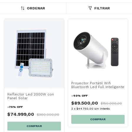
ORDENAR
FILTRAR
Proyector Portátil Wifi
Bluetooth Led Full Inteligente
Reflector Led 2000W con
-
40
%
OFF
Panel Solar
$89.500,00
$150.000,00
-
75
%
OFF
2
x
$44.750,00
sin interés
$74.999,00
$300.000,00