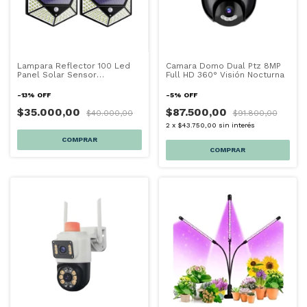
Lampara Reflector 100 Led
Camara Domo Dual Ptz 8MP
Panel Solar Sensor
Full HD 360° Visión Nocturna
Movimiento X4
-
13
%
OFF
-
5
%
OFF
$35.000,00
$87.500,00
$40.000,00
$91.800,00
2
x
$43.750,00
sin interés