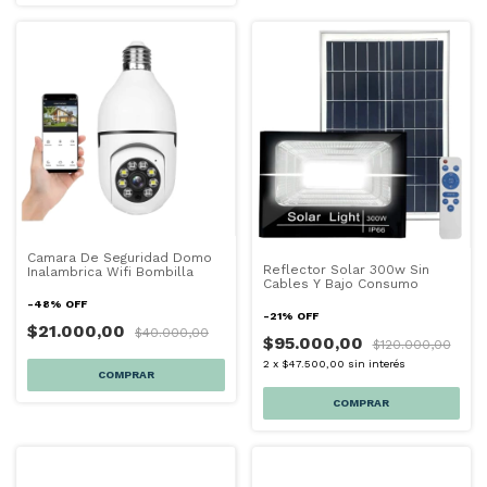
Camara De Seguridad Domo
Reflector Solar 300w Sin
Inalambrica Wifi Bombilla
Cables Y Bajo Consumo
-
48
%
OFF
-
21
%
OFF
$21.000,00
$40.000,00
$95.000,00
$120.000,00
2
x
$47.500,00
sin interés