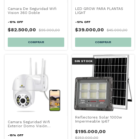
Camara De Seguridad Wifi
LED GROW PARA PLANTAS
Vision 360 Doble
LIGHT
-
13
%
OFF
-
13
%
OFF
$82.500,00
$39.000,00
$95.000,00
$45.000,00
SIN STOCK
Reflectores Solar 1000w
Impermeable Ip67
Camara Seguridad Wifi
Exterior Domo Visión
Nocturna Hd
$195.000,00
-
15
%
OFF
$250.000,00