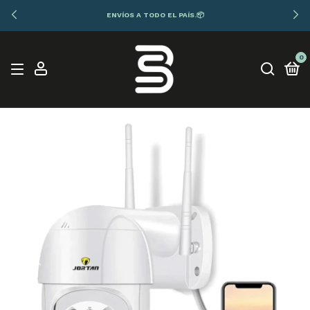
ENVÍOS A TODO EL PAÍS.📦
0