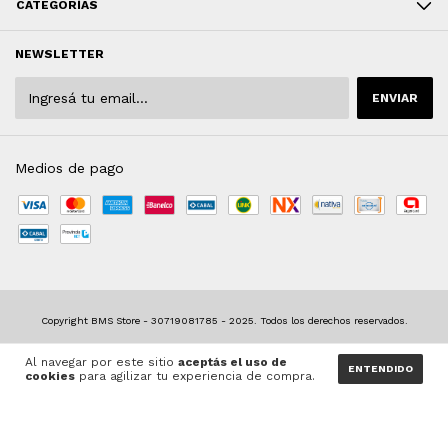
CATEGORÍAS
NEWSLETTER
Medios de pago
Defensa de las y los consumidores. Para reclamos
ingresá acá.
Al navegar por este sitio
aceptás el uso de
Botón de arrepentimiento
ENTENDIDO
cookies
para agilizar tu experiencia de compra.