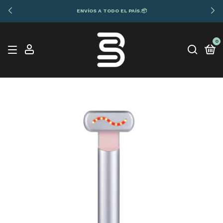
ENVÍOS A TODO EL PAÍS.📦
0