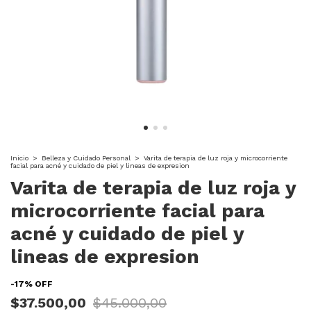
Inicio
>
Belleza y Cuidado Personal
>
Varita de terapia de luz roja y microcorriente
facial para acné y cuidado de piel y lineas de expresion
Varita de terapia de luz roja y
microcorriente facial para
acné y cuidado de piel y
lineas de expresion
-
17
%
OFF
$37.500,00
$45.000,00