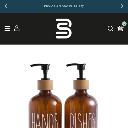
ENVÍOS A TODO EL PAÍS.📦
0