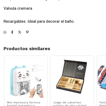
Valvula cremera
Recargables. Ideal para decorar el baño.
Productos similares
Mini Impresora Termica
Juego de cubiertos
Parl
Portatil Inalambrica
pulidos de alta calidad -
Retr