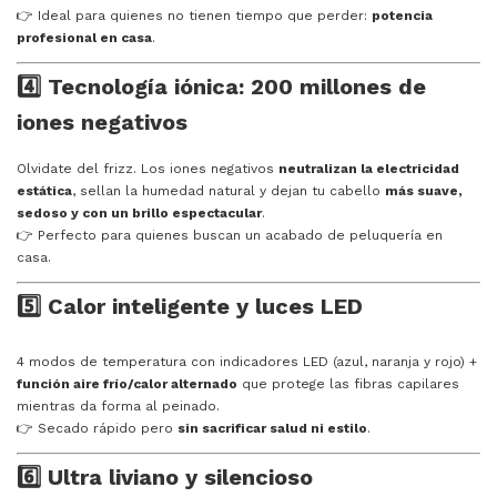
👉 Ideal para quienes no tienen tiempo que perder:
potencia
profesional en casa
.
4️⃣ Tecnología iónica: 200 millones de
iones negativos
Olvidate del frizz. Los iones negativos
neutralizan la electricidad
estática
, sellan la humedad natural y dejan tu cabello
más suave,
sedoso y con un brillo espectacular
.
👉 Perfecto para quienes buscan un acabado de peluquería en
casa.
5️⃣ Calor inteligente y luces LED
4 modos de temperatura con indicadores LED (azul, naranja y rojo) +
función aire frío/calor alternado
que protege las fibras capilares
mientras da forma al peinado.
👉 Secado rápido pero
sin sacrificar salud ni estilo
.
6️⃣ Ultra liviano y silencioso