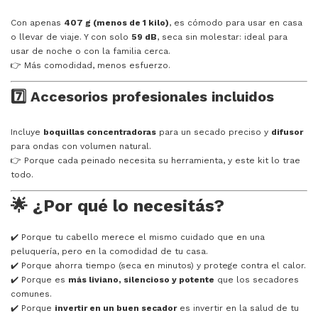
Con apenas
407 g (menos de 1 kilo)
, es cómodo para usar en casa
o llevar de viaje. Y con solo
59 dB
, seca sin molestar: ideal para
usar de noche o con la familia cerca.
👉 Más comodidad, menos esfuerzo.
7️⃣ Accesorios profesionales incluidos
Incluye
boquillas concentradoras
para un secado preciso y
difusor
para ondas con volumen natural.
👉 Porque cada peinado necesita su herramienta, y este kit lo trae
todo.
🌟 ¿Por qué lo necesitás?
✔️ Porque tu cabello merece el mismo cuidado que en una
peluquería, pero en la comodidad de tu casa.
✔️ Porque ahorra tiempo (seca en minutos) y protege contra el calor.
✔️ Porque es
más liviano, silencioso y potente
que los secadores
comunes.
✔️ Porque
invertir en un buen secador
es invertir en la salud de tu